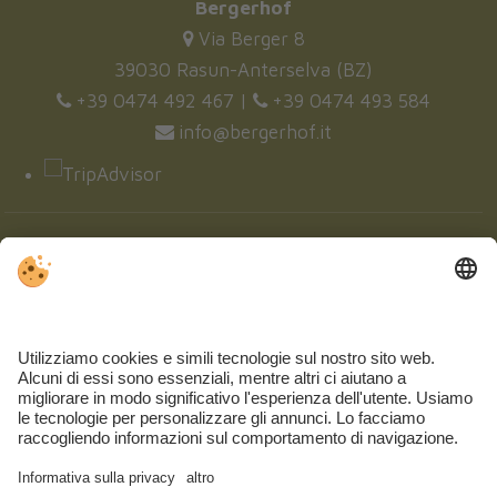
Bergerhof
Via Berger 8
39030 Rasun-Anterselva (BZ)
+39 0474 492 467
|
+39 0474 493 584
info@bergerhof.it
OGGI
DOMANI
DOMENICA
16 °C
28 °C
15 °C
30 °C
14 °C
31 °C
©
SERVIZIO METEO PROVINCIALE