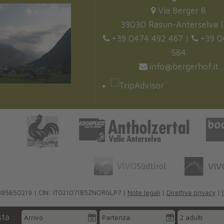
Via Berger 8
39030 Rasun-Anterselva (
+39 0474 492 467
|
+39 0
584
info@bergerhof.it
01395650219 | CIN: IT021071B5ZNORGLP7 |
Note legali
|
Direttiva privacy
|
sta
: