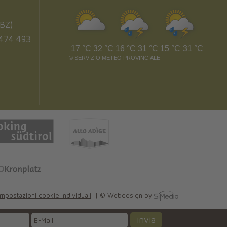
BZ)
474 493
17 °C
32 °C
16 °C
31 °C
15 °C
31 °C
©
SERVIZIO METEO PROVINCIALE
Impostazioni cookie individuali
| © Webdesign by
invia