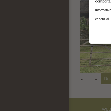
Di 
WEB