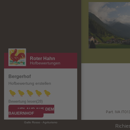
Roter Hahn
Hofbewertungen
Bergerhof
Hofbewertung erstellen
Bewertung lesen(28)
URLAUB AUF DEM
Part. IVA IT
BAUERNHOF
Gallo Rosso - Agriturismo
Richie