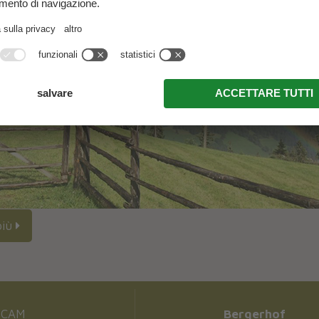
più
CAM
Bergerhof