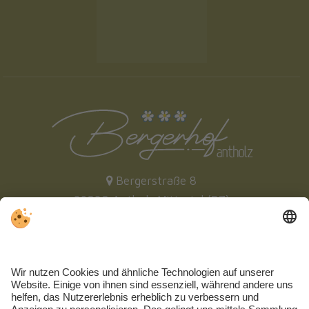
Bergerstraße 8
39030 Antholz Mittertal (BZ)
+39 0474 492 467
|
+39 0474 493 584
info@bergerhof.it