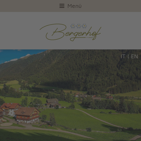
Menü
IT
|
EN