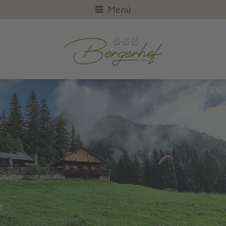
Menü
IT
|
EN