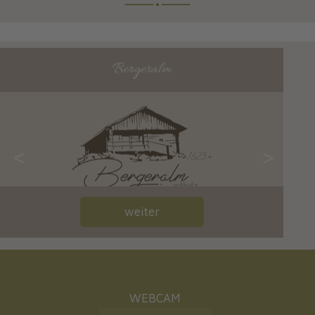
Bergeralm
<
>
weiter
WEBCAM