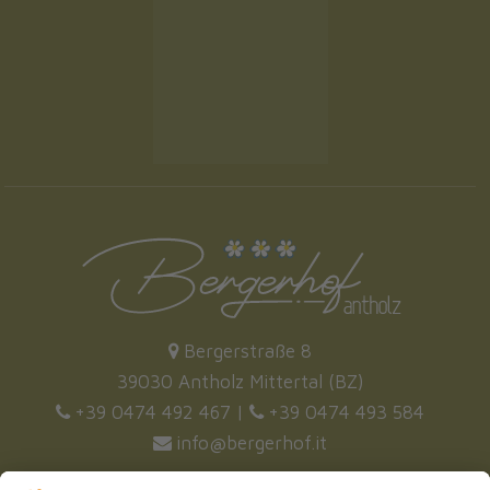
Bergerstraße 8
39030 Antholz Mittertal (BZ)
+39 0474 492 467
|
+39 0474 493 584
info@bergerhof.it